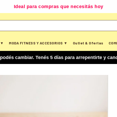
Ideal para compras que necesitás hoy
 ▼
MODA FITNESS Y ACCESORIOS ▼
Outlet & Ofertas
COM
iar. Tenés 5 días para arrepentirte y cancelar tu