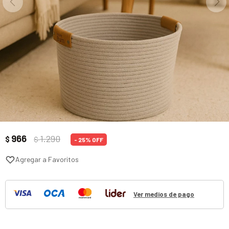
966
1.290
$
$
25
Ver medios de pago