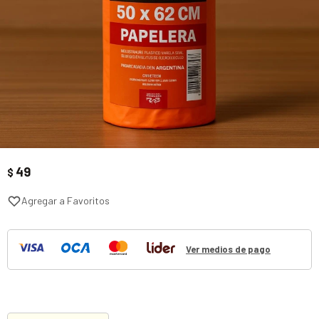
49
$
Ver medios de pago