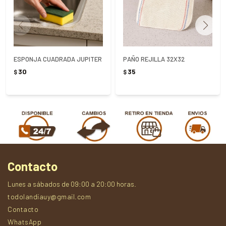
ESPONJA CUADRADA JUPITER
PAÑO REJILLA 32X32
30
35
$
$
Contacto
Lunes a sábados de 09:00 a 20:00 horas.
todolandiauy@gmail.com
Contacto
WhatsApp