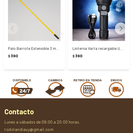
Palo Barrote Extensible 3 metros
Linterna Varta recargable Usb 60 Lumen
390
390
$
$
Contacto
Lunes a sábados de 09:00 a 20:00 horas.
todolandiauy@gmail.com