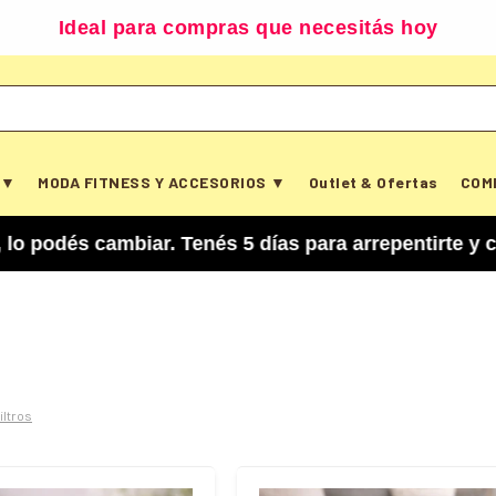
Ideal para compras que necesitás hoy
 ▼
MODA FITNESS Y ACCESORIOS ▼
Outlet & Ofertas
COM
cambiar. Tenés 5 días para arrepentirte y cancela
filtros