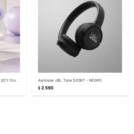
Auriculares Inalámbricos Bluetooth QCY Crossky C10 Lila
Auricular JBL Tune 520BT - NEGRO
2.590
$