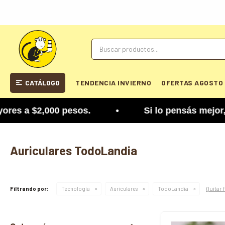
CATÁLOGO
TENDENCIA INVIERNO
OFERTAS AGOSTO
 a $2,000 pesos. • Si lo pensás mejor, lo podés 
Auriculares TodoLandia
Quitar 
Filtrando por:
Tecnología
Auriculares
TodoLandia