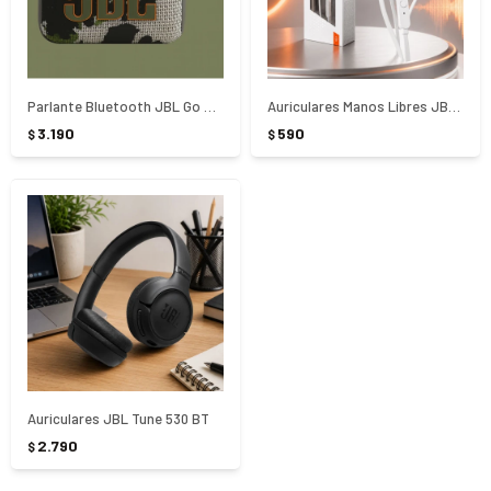
Parlante Bluetooth JBL Go 4 Squad
Auriculares Manos Libres JBL T110 3.5 mm
3.190
590
$
$
Auriculares JBL Tune 530 BT
2.790
$