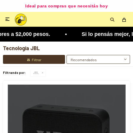
Ideal para compras que necesitás hoy

es a $2,000 pesos. • Si lo pensás mejor, lo podé
Tecnología JBL
Recomendados
Filtrando por:
JBL