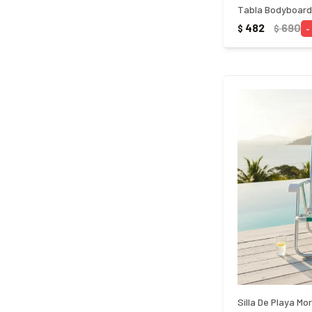
Tabla Bodyboard I
482
690
$
$