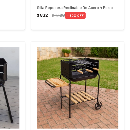
Silla Reposera Reclinable De Acero 4 Posiciones - AZUL
832
1.190
$
$
30