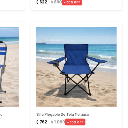
622
890
$
$
30
so
Silla Plegable De Tela Multiuso
762
1.090
$
$
30