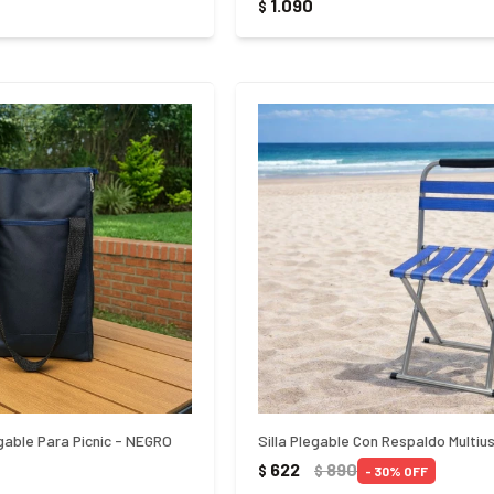
1.090
$
gable Para Picnic - NEGRO
Silla Plegable Con Respaldo Multiu
622
890
$
$
30