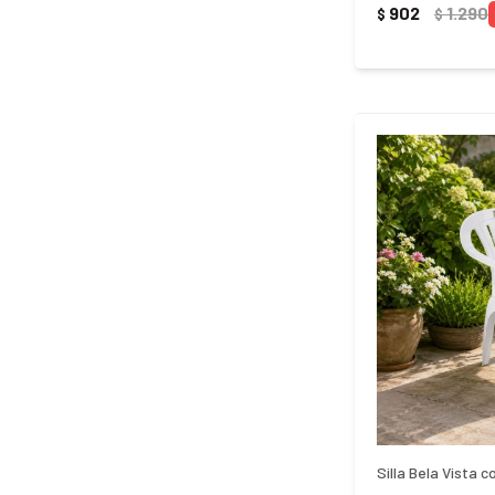
902
1.290
$
$