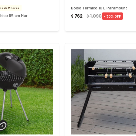
Bolso Térmico 10 L Paramount
s de 2 horas
hico 55 cm Mor
762
1.090
$
$
30