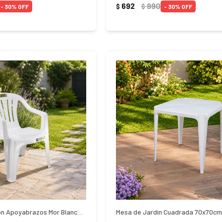
692
990
$
$
30
30
Silla Bela Vista con Apoyabrazos Mor Blanca - Blanco