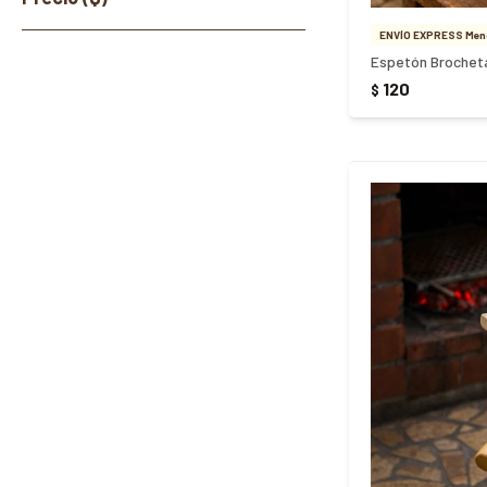
ENVÍO EXPRESS Meno
Espetón Brocheta
120
$