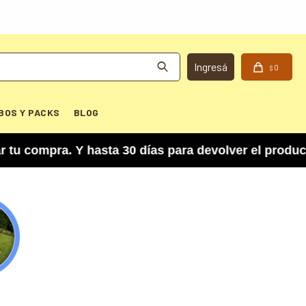
0
$
BOS Y PACKS
BLOG
asta 30 días para devolver el producto si no te 