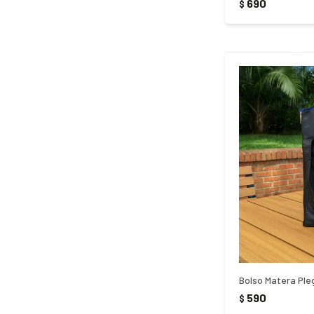
690
$
Bolso Matera Ple
590
$