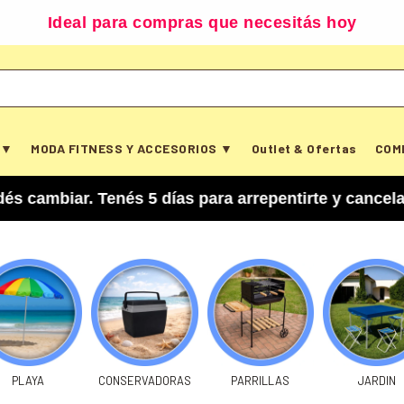
Disponible según zona y cobertura
 ▼
MODA FITNESS Y ACCESORIOS ▼
Outlet & Ofertas
COM
 días para arrepentirte y cancelar tu compra. Y h
PLAYA
CONSERVADORAS
PARRILLAS
JARDIN